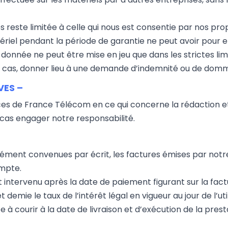
és reste limitée à celle qui nous est consentie par nos pro
riel pendant la période de garantie ne peut avoir pour ef
 donnée ne peut être mise en jeu que dans les strictes l
un cas, donner lieu à une demande d’indemnité ou de dom
VES –
ices de France Télécom en ce qui concerne la rédaction
cas engager notre responsabilité.
–
ssément convenues par écrit, les factures émises par notr
mpte.
 intervenu après la date de paiement figurant sur la fact
 demie le taux de l’intérêt légal en vigueur au jour de l’u
 courir à la date de livraison et d’exécution de la prest