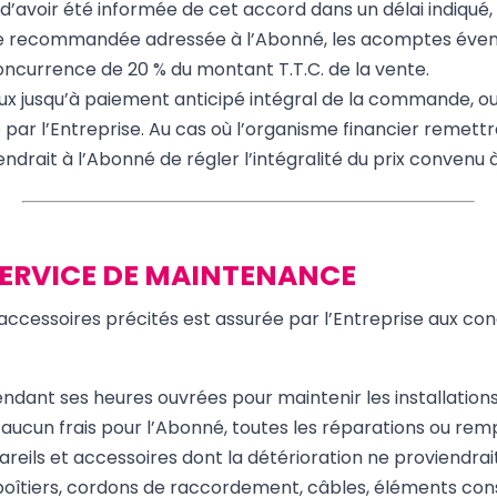
d’avoir été informée de cet accord dans un délai indiqué, l
ettre recommandée adressée à l’Abonné, les acomptes éve
 concurrence de 20 % du montant T.T.C. de la vente.
aux jusqu’à paiement anticipé intégral de la commande, ou
par l’Entreprise. Au cas où l’organisme financier remett
endrait à l’Abonné de régler l’intégralité du prix convenu à
SERVICE DE MAINTENANCE
accessoires précités est assurée par l’Entreprise aux cond
endant ses heures ouvrées pour maintenir les installation
 aucun frais pour l’Abonné, toutes les réparations ou re
reils et accessoires dont la détérioration ne proviendrai
îtiers, cordons de raccordement, câbles, éléments con