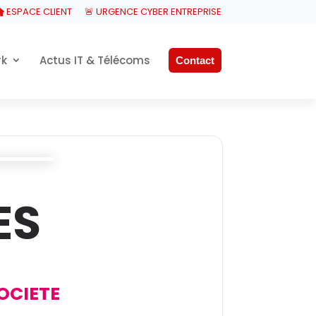
ESPACE CLIENT
🚨 URGENCE CYBER ENTREPRISE
rk
Actus IT & Télécoms
Contact
ES
SOCIETE