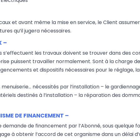
 Electriques
caux et avant même la mise en service, le Client assumera 
res qu’il jugera nécessaires.
X –
s s’effectuent les travaux doivent se trouver dans des con
prise puissent travailler normalement. Sont à la charge de 
agencements et dispositifs nécessaires pour le réglage, la
 menuiserie… nécessités par l’installation – le gardienna
atériels destinés à l’installation – la réparation des domm
ISME DE FINANCEMENT –
’une demande de financement par l’Abonné, sous quelque fo
gage à obtenir l’accord de cet organisme dans un délai d