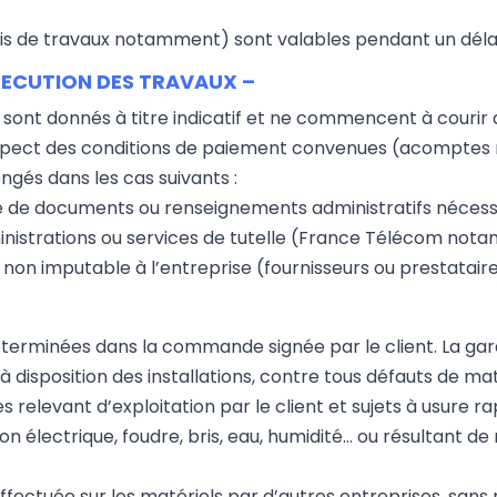
s de travaux notamment) sont valables pendant un délai 
EXECUTION DES TRAVAUX –
ion sont donnés à titre indicatif et ne commencent à cour
respect des conditions de paiement convenues (acompte
ngés dans les cas suivants :
se de documents ou renseignements administratifs nécess
inistrations ou services de tutelle (France Télécom not
non imputable à l’entreprise (fournisseurs ou prestataire
déterminées dans la commande signée par le client. La gar
 à disposition des installations, contre tous défauts de ma
s relevant d’exploitation par le client et sujets à usure r
ion électrique, foudre, bris, eau, humidité… ou résultant d
ffectuée sur les matériels par d’autres entreprises, sans 