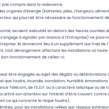
nt pas compris dans la redevance.
es organes d’énergie (batteries, piles, chargeurs, alimen
ecteur qui pourrait être nécessaire au fonctionnement des 
Abonné, seraient exécutés en dehors des heures ouvrées d
’engage à signaler par avance à l’Entreprise) ne pourro
Entreprise. Ils donneront lieu à un supplément aux frais de
ent, tout dérangement affectant les installations où tout
e bon fonctionnement de celles-ci.
 peut être engagée au sujet des dégâts ou détériorations 
l que foudre, incendie, inondation, humidité, émanations 
nce Télécom, de l’E.D.F. ou à caractère tellurique ou de
a attiré son attention sur l’intérêt d’être couvert contre
 en ce qui concerne le risque foudre).
limitée, pour les installations reliées aux réseaux extérieu