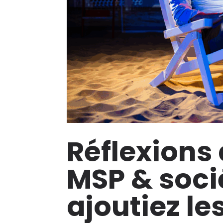
Réflexions 
MSP & socié
ajoutiez le