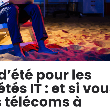
d’été pour les
tés IT : et si vo
s télécoms à